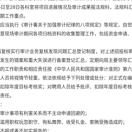
5日至28日各科室将项目进展情况及审计成果报法规科，法规科
期工作重点。
应当执行《审计署关于加强审计纪律的八项规定》等规定，自觉
意现场审计期间各项归档资料的收集整理工作，包括资金申请、
科复核实行审计业务复核发现问题汇总登记制度，对上述招投标
发生的错案和重大失误进行备案登记汇总，定期向局主要领导汇
的工作职责和相应责任按《中华人民共和国国家审计准则》第六
人员将视情节轻重，依法依规给予下列处理或处分：对正式在编
扣除年度目标考核奖；对聘用人员给予批评、扣除年度目标考核
责任。
：
审计事项有利害关系而不主动申请回避的；
滥用职权玩忽职守、徇私舞弊、收受礼金、索贿受贿造成的；
不报或者不如实报告的；