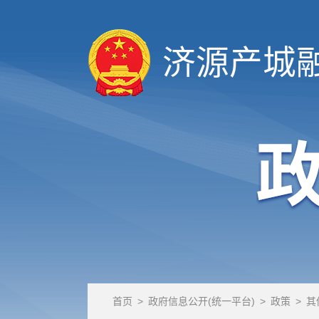
济源产城
首页
>
政府信息公开(统一平台)
>
政策
>
其