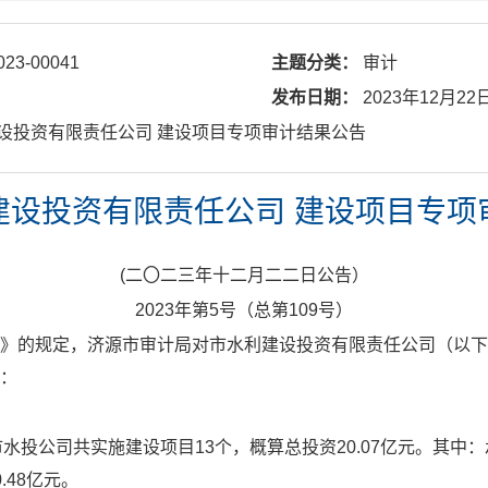
023-00041
主题分类：
审计
发布日期：
2023年12月22
利建设投资有限责任公司 建设项目专项审计结果公告
建设投资有限责任公司 建设项目专项
(
二
〇
二三
年
十二月
二二
日公告）
2023
年第
5
号（总第
109
号）
》的规定，济源市审计局对市水利建设投资有限责任公司
（以下
：
市水投公司共实施建设项目
13
个，概算总投资
20
.
07
亿
元。其中：
.
4
8
亿
元。