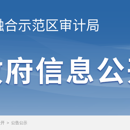
融合示范区
审计局
公开
>
公告公示