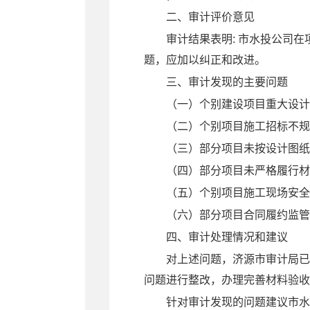
二、审计评价意见
审计结果表明
:
市
水
投公司在
题，应加以纠正和改进。
三、审计发现的主要问题
（一）
个别建设项目重大设计
（二）
个别项目施工招标
不规
（三）
部分项目未按设计图纸
（四）
部分项目未严格履行材
（五）
个别项目施工现场安全
（六）部分
项目合同履约监管
四、审计处理
情况和建议
对上述问题，济源市审计局已
问题进行整改
，办理完善
材料验收
针对审计发现的问题建议市
水