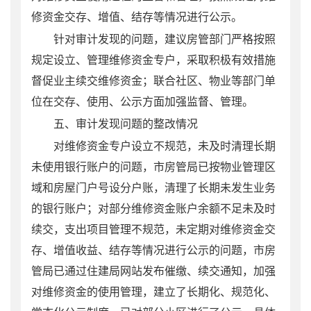
修资金交存、增值、结存等情况进行公示。
针对审计发现的问题，建议房管部门严格按照
规定设立、管理维修资金专户，采取积极有效措施
督促业主续交维修资金；联合社区、物业等部门单
位在交存、使用、公示方面加强监督、管理。
五、
审计发现问题的整改情况
对
维修资金专户设立不规范
，
未及时清理长期
未使用银行账户
的问题，
市房管局已
按物业管理区
域
和
房屋门户号设分户账，清理了
长期未发生业务
的银行账户；
对
部分维修资金账户余额不足未及时
续交，
支出项目管理不规范
，
未定期对维修资金交
存、增值收益、结存等情况进行公示
的问题，市房
管局已
通过住建局网站发布催缴、续交通知，加强
对维修资金的使用管理
，
建立了长期化、规范化、