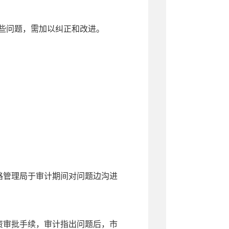
些
问题，需加以纠正和改进。
路管理局于审计期间对问题边沟进
资审批手续
，
审计指出问题后，市