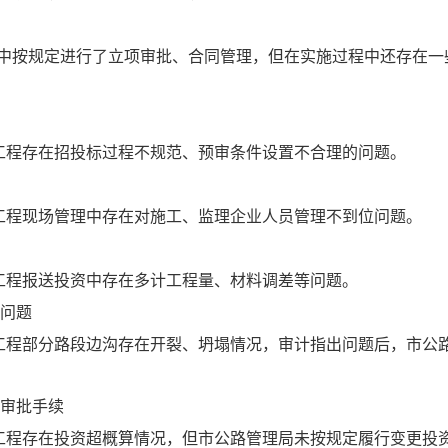
中按规定进行了立项审批、合同管理，但在实施过程中还
存在一
工程
存在
招投标过程
不规范
、
预审
条件设置不合理的
问题。
工程
现场管理
中
存在
对
施工
、监理企业人员管理不到位
问题。
工程
报送
投资
中存在多计工程量、材料调差等问题
。
问题
工程部分路段
边沟存在开裂、坍塌情况
，审计指出问题后，市公
审批手续
工程存在投资超
概算情况，但市公路
管理
局未按规定履行变更投