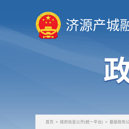
济源产城
首页
>
政府信息公开(统一平台)
>
基层政务