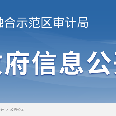
融合示范区
审计局
公开
>
公告公示