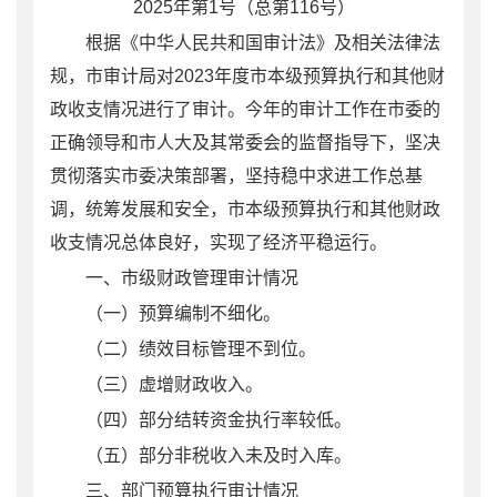
202
5
年第
1
号（总第
116
号）
根据《中华人民共和国审计法》及相关法律法
规，市审计局对
202
3
年度市本级预算执行和其他财
政收支情况进行了审计。今年的审计工作在市委的
正确领导和市人大及其常委会的监督指导下，坚决
贯彻落实市委决策部署，坚持稳中求进工作总基
调，统筹发展和安全，市本级预算执行和其他财政
收支情况总体良好，实现了经济平稳运行。
一、市级财政管理审计情况
（一）
预算编制不细化
。
（二）
绩效目标管理不到位
。
（三）
虚增财政收入
。
（四）
部分结转资金执行率较低
。
（
五
）部分
非税收入未及时入库
。
三、
部门预算执行审计情况