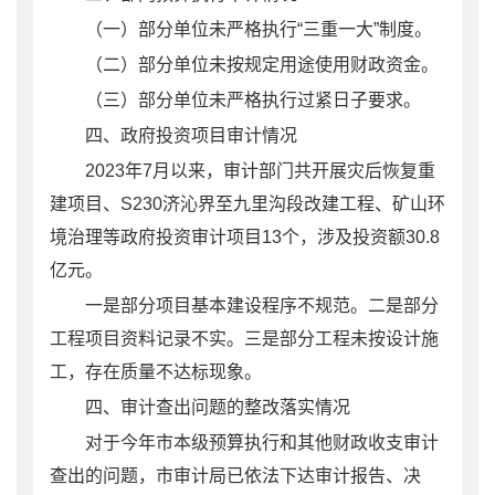
（
一
）
部分单位
未严格执行
“三重一大”制度。
（二）部分单位未按规定用途使用财政资金。
（三）部分单位未严格执行过紧日子要求。
四
、政府投资项目审计情况
2023
年
7
月以来，审计部门共开展
灾后恢复重
建项目、
S230
济沁界至九里沟段改建工程、矿山环
境治理
等政府投资审计项目
13
个
，
涉及投资额
30.8
亿元。
一是
部分
项目
基本建设程序不规范。二是部分
工程
项目
资料记录不实。三是部分工程未按设计施
工，存在质量不达标现象。
四
、审计查出问题的整改落实情况
对于今年市本级预算执行和其他财政收支审计
查出的问题，市审计局已依法下达审计报告、决