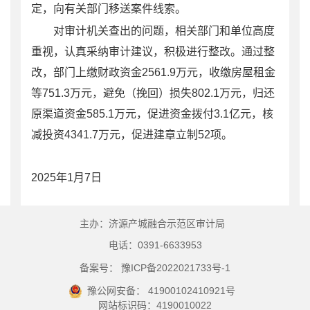
定，向有关部门移送案件线索。
对审计机关查出的问题，相关部门和单位高度
重视，认真采纳审计建议，积极进行整改。通过整
改，
部门上缴财政资金
2561.9
万元，收缴房屋租金
等
751.3
万元，避免（挽回）损失
802.1
万元，
归还
原渠道资金
585.1
万元，
促进资金拨付
3.1
亿元，核
减投资
4341.7
万元，促进建章立制
52
项。
202
5
年
1
月
7
日
主办：济源产城融合示范区审计局
电话：0391-6633953
备案号： 豫ICP备2022021733号-1
豫公网安备： 41900102410921号
网站标识码：4190010022