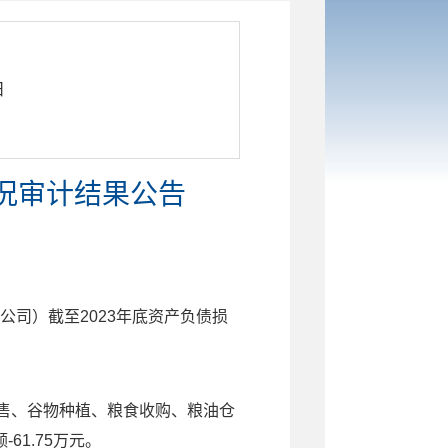
日
情况审计结果公告
公司）
截至
2023
年底
资产负债损
售、谷物种植、粮食收购、粮油仓
额
-61.75
万元。