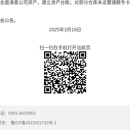
全面清查公司资产，建立资产台账；对
部分仓库未设置储粮专卡
会公告。
202
5
年
3
月
19
日
扫一扫在手机打开当前页
话：0391-6633953
号： 豫ICP备2022021733号-1