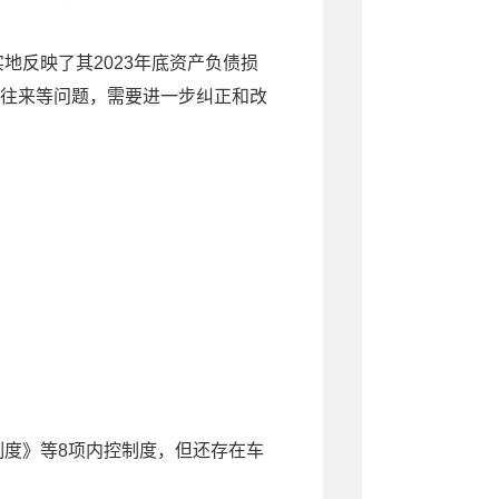
实地反映了其
2023
年底资产负债损
往来等问题，需要进一步纠正和改
制度》等
8
项内控制度，但还存在车