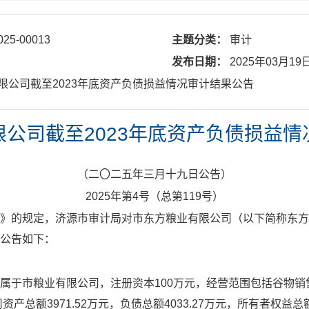
025-00013
主题分类：
审计
发布日期：
2025年03月19
有限公司截至2023年底资产负债损益情况审计结果公告
公司截至2023年底资产负债损益
（二〇二五年三月十九日公告）
2025
年第
4
号（总第
119
号）
》的规定，济源市审计局对
市东方粮业有限公司
（以下简称东方
公告如下：
属于市粮业有限公司，注册资本
100
万元，经营范围包括谷物销
司资产总额
3971.52
万元，负债总额
4033.27
万元，所有者权益总