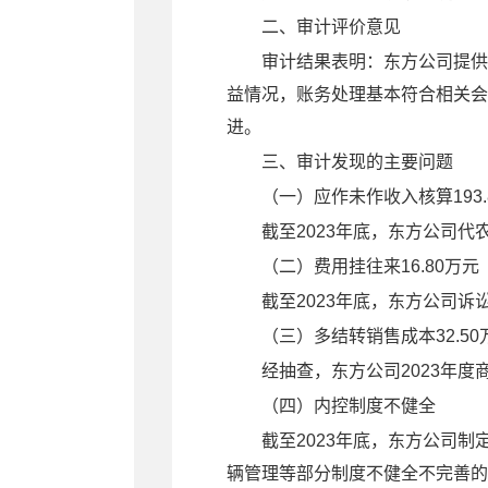
二、
审
计评价
意见
审计结果表明：东方公司提供
益情况，账务处理基本符合相关会
进。
三、审计发现的主要问题
（一）应作未作收入核算
193
截至
2023
年底，东方公司代
（二）费用挂往来
16.80
万元
截至
2023
年底，
东方公司
诉
（三）多结转销售成本
32.50
经抽查，东方公司
2023
年度
（四）
内控制度不健全
截至
2023
年
底
，
东方公司制
辆管理等部分制度不健全不完善的