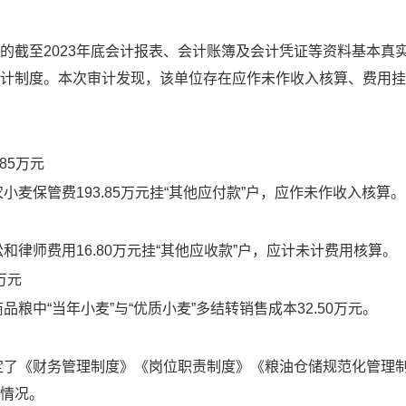
的截至
2023
年底会计报表、会计账簿及会计凭证等资料基本真
计制度。本次审计发现，该单位存在应作未作收入核算、费用挂
.85
万元
农小麦保管费
193.85
万元挂
“
其他应付款
”
户，应作未作收入核算。
讼和律师费用
16
.
80
万
元
挂
“其他应收款”户，应计未计费用核算。
万元
商品粮中
“
当年小麦
”
与
“
优质小麦
”
多结转销售成本
32
.
50
万
元
。
定了《财务管理制度》《岗位职责制度》《粮油仓储规范化管理
情况
。