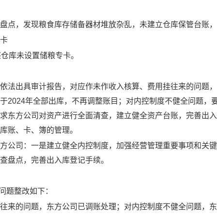
盘点，发现粮食库存储备器材堆放杂乱，未建立仓库保管台账，
卡
座仓库未设置储粮专卡
。
依法出具审计报告，对应作未作收入核算、费用挂往来的问题，
于
2024
年全部出库，不再调整账目
；对
内控制度不健全
问题，
求东方公司对资产进行全面清查，建立健全资产台账，完善出入
库账、卡、簿的管理。
方公司
：一是
建立健全内控制度，加强经营管理重要事项和关键
查盘点，完善出入库登记手续。
问题整改如下：
往来
的
问题，
东方公司已调账处理；
对
内控制度不健全
问题
，
东