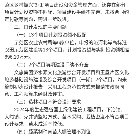
范区乡村振兴
“3+1”
项目建设和资金管理方面，还存在部分
项目
计划投资额
不匹配
、项目建设手续不完善、未按合同约
定付款等问题，需进一步改进。
三、
审计发现的主要问题
（一）
13
个项目计划投资额
不匹配
示范区
农业农村局等
6
家单位，申报的沁河北岸高标准
农田示范区建设等
13
个项目，计划投资额与实际投资额
相差
696.10
万元
。
（二）
2
个项目前期建设手续不齐全
文旅集团济水源文化旅游综合开发项目和王屋片区文化
旅游基础设施建设及综合开发项目（一期）
2
个项目
，
均未
编制初步设计报告，
采用工程总承包方式
未报请市政府同
意，工程预算未经财政评审。
（三）
造林项目不符合设计要求
2024
年度
生态强省国土绿化建设工程项目，
下冶镇、
大峪镇、克井镇整地方式、苗木采购、
栽植密度不符合项目
设计要求
，
苗木成活率较低
。
（
四
）蔬菜制种育苗大棚
管理不到位