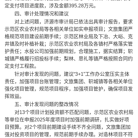
定支付项目进度款，涉及金额
395.28
万元。
四、审计处理情况和建议
对上述问题，济源市审计局已依法出具审计报告，要求
示范区
农业农村局
等各相关单位如实申报项目；文旅集团严
格
规范项目建设前期手续；示范区林业局
及
下冶、大峪、克
井镇
及时
补植补栽
；
示范区农业农村局及各镇村
严格落实管
护责任
；水投公司加强前期规划，
合理施工，
据实结算；
轵
城镇严格履行招投标手续；
梨林、思礼等镇
严格按照合同约
定支付工程款。
针对审计发现的问题
，
建议
“3+1”
工作
办公室压实主体
责任，加强项目台账管理；
文旅集团
、
轵城
镇等各相关单位
强化项目管理，规范项目程序，加强项目管护，确保项目发
挥效益。
五、
审计
发现
问题的整改情况
对
13
个项目计划投资额不匹配
问题，
示范区
农业农村局
等单位
在申报
2025
年度项目时加强前期调研，扎实做好项
目预算
。
对
2
个项目前期建设手续不齐全
问题，
文旅集团
加
强对投资项目的管理，规范前期手续办理。
对
造林项目不符