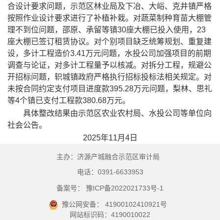
合设计要求
问题，
示范区林业局及下冶、大峪、克井镇严格
按照作业设计要求进行
了
补植补栽。
对
蔬菜制种育苗大棚管
理不到位
问题，
邵原、承留等镇
30
座大棚已投入使用，
23
座大棚已签订租赁协议。
对
个别项目缺乏统筹规划
、
重复建
设
，
多计工程造价
3.41
万元
问题，水投公司加强项目的前期
调查与论证，
对多计工程量予以核减。
对
拆分工程，规避公
开招标
问题，轵城镇政府
严格执行
招标投标法
相关规定
。对
未按合同约定支付项目进度款395.28万元
问题，
梨林、思礼
等
4
个镇已支付工程款
380.68
万元。
具体整改结果由示范区
农业农村局
、水投公司等单位
向
社会公告。
2025
年
11
月
4
日
主办：济源产城融合示范区审计局
电话：0391-6633953
备案号： 豫ICP备2022021733号-1
豫公网安备： 41900102410921号
网站标识码：4190010022