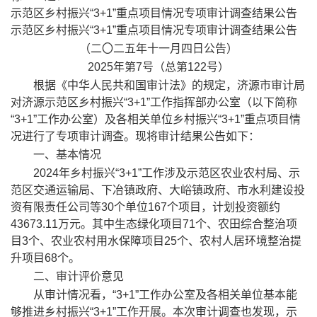
​ 示范区乡村振兴“3+1”重点项目情况专项审计调查结果公告
示范区乡村振兴“3+1”重点项目情况专项审计调查结果公告
（二〇二五年十
一
月
四
日公告）
2025
年第
7
号（总第
122
号）
根据《中华人民共和国审计法》的规定，济源市审计局
对济源示范区乡村振兴
“3+1”
工作指挥部办公室（以下简称
“3+1”
工作办公室）及各相关单位乡村振兴
“3+1”
重点项目情
况进行了专项审计调查。现将审计结果公告如下：
一、基本情况
2024
年乡村振兴
“3+1”
工作涉及示范区农业农村局、示
范区交通运输局、下冶镇政府、大峪镇政府、市水利建设投
资有限责任公司等
30
个单位
167
个项目，计划投资额约
43673.11
万元。其中生态绿化项目
71
个、农田综合整治项
目
3
个、农业农村用水保障项目
25
个、农村人居环境整治提
升项目
68
个。
二、
审计评价
意见
从审计情况看，
“3+1”
工作办公室
及各相关单位基本
能
够推进乡村振兴
“
3+1
”
工
作开展。
本次审计调查也发现，示