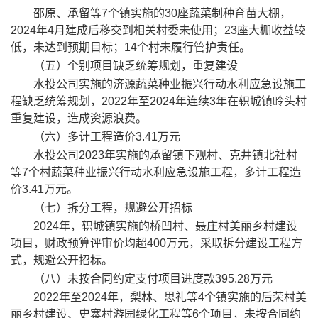
邵原、承留等
7
个镇实施的
30
座蔬菜制种育苗大棚，
2024
年
4
月建成后移交到相关村委未使用；
23
座大棚收益较
低，未达到预期目标；
14
个
村未履行管护责任。
（
五
）个别项目缺乏统筹规划，重复建设
水投公司实施的
济源蔬菜种业振兴行动水利应急设施工
程
缺乏统筹规划，
2022
年至
2024
年连续
3
年在轵城镇岭头村
重复建设，造成资源浪费。
（
六
）多计工程造价
3.41
万元
水投公司
2023
年实施的承留镇下观村、克井镇北社村
等
7
个村
蔬菜种业振兴行动水利应急设施工程
，多计工程造
价
3.41
万元。
（
七
）拆分工程，规避公开招标
2024
年，轵城镇实施的
桥凹村、聂庄村美丽乡村建设
项目
，财政预算评审价均超
400
万元，采取拆分建设工程方
式，规避公开招标。
（
八
）未按合同约定支付项目进度款
395.28
万元
2022
年至
2024
年，梨林、思礼等
4
个镇实施的后荣村美
丽乡村建设、史寨村游园绿化工
程等
6
个项目
，
未按合同约