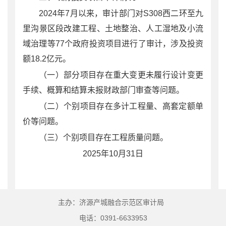
2024
年
7
月以来，审计部门对
S308
西二环至九
里沟景区段改建工程、土地整治、人工湿地及小流
域治理等
77
个政府投资项目进行了审计，涉及投资
额
18.2
亿元。
（一）
部分项目
存在重大变更未履行设计变更
手续、概算和结算未报财政部门审查等问题。
（二）
个别项目
存在多计工程量、高套定额单
价等问题。
（三）
个别项目存在
工程质量问题。
202
5
年
10
月
31
日
主办：济源产城融合示范区审计局
电话：0391-6633953