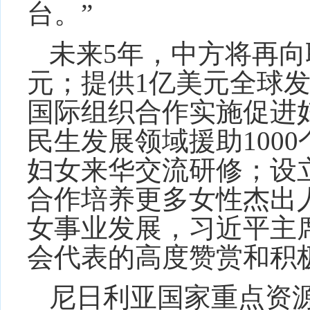
台。”
未来5年，中方将再向
元；提供1亿美元全球
国际组织合作实施促进
民生发展领域援助1000
妇女来华交流研修；设立
合作培养更多女性杰出
女事业发展，习近平主
会代表的高度赞赏和积
尼日利亚国家重点资