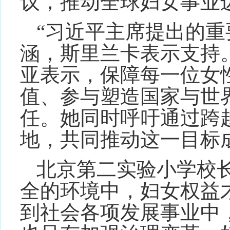
议，推动全球妇女事业
“习近平主席提出的
涵，斯里兰卡表示支持
亚表示，保障每一位女
值、参与塑造国家与世
任。她同时呼吁通过跨
地，共同推动这一目标
北京第二实验小学校
全的环境中，妇女权益
到社会各项发展事业中