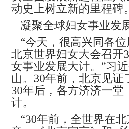
动史上树立新的里程碑
凝聚全球妇女事业发
“今天，很高兴同各
北京世界妇女大会召开
女事业发展大计。”习
山。30年前，北京见
30年后，各方济济一
计。
“30年前，全世界在