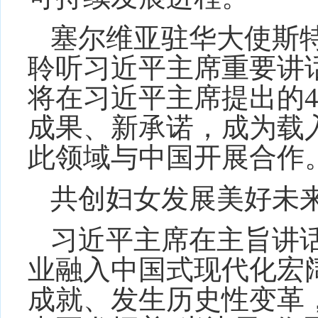
塞尔维亚驻华大使斯
聆听习近平主席重要讲
将在习近平主席提出的
成果、新承诺，成为载
此领域与中国开展合作。
共创妇女发展美好未
习近平主席在主旨讲
业融入中国式现代化宏
成就、发生历史性变革