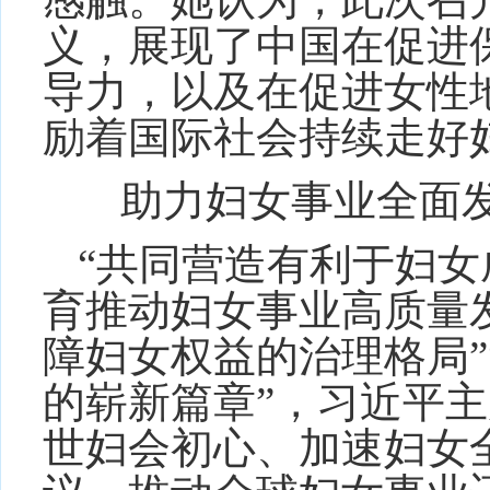
义，展现了中国在促进
导力，以及在促进女性
励着国际社会持续走好
助力妇女事业全面
“共同营造有利于妇女
育推动妇女事业高质量发
障妇女权益的治理格局”
的崭新篇章”，习近平
世妇会初心、加速妇女