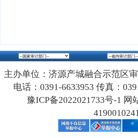
主办单位：济源产城融合示范区审
电话：0391-6633953 传真：0391
豫ICP备2022021733号-1
网站
419001024