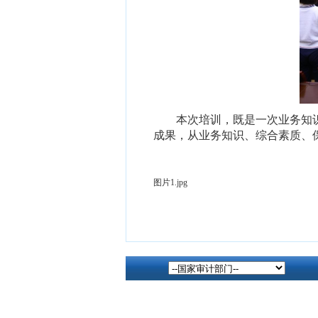
本次培训，
既是
一次
业务
知
成果，从
业务知识
、
综合素质、
图片1.jpg