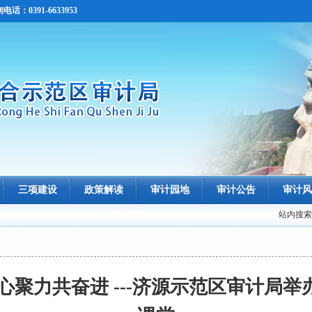
0391-6633953
三项建设
政策解读
审计园地
审计公告
审计风
站内搜索
心聚力共奋进 ---济源示范区审计局举办