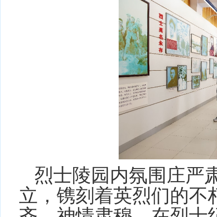
烈士陵园内氛围庄严
立，镌刻着英烈们的不
齐、神情肃穆，在烈士