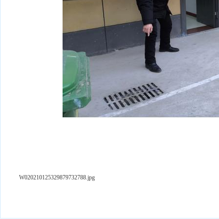
W020210125329879732788.jpg