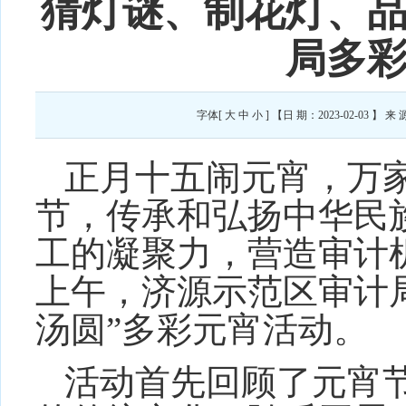
猜灯谜、制花灯、
局多
字体[
大
中
小
] 【日 期：2023-02-03
正月十五闹元宵，万
节，传承和弘扬中华民
工
的凝聚力
，
营造审计
上午，
济源示范区
审计
汤圆”多彩元宵活动
。
活动首先回顾了元宵