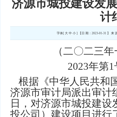
济源市城投建设发
计
字体[
大
中
小
] 【日 期：2023-01-31
（二〇二三年
2023
年第
1
根据《中华人民共和
济源市审计局派出审计
日
，对
济源市城投建设
投公司）建设项目进行