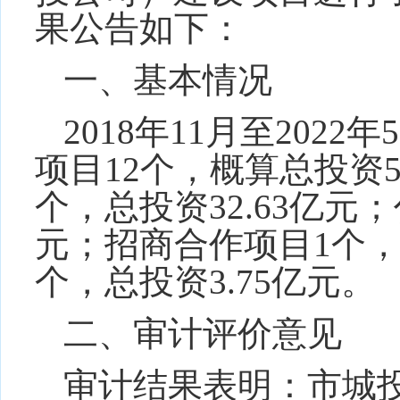
果公告如下：
一、基本情况
2018
年
11
月至
2022
年
5
项目
12
个，概算总投资
5
个，总投资
32.63
亿元；
元；招商合作项目
1
个
个，总投资
3.75
亿元。
二、审计评价意见
审计结果表明：市城