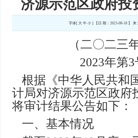
济源示范区政府投
字体[
大
中
小
] 【日 期：2023-08-1
（二〇二
三
202
3
年第
3
根据《中华人民共和
计局对济源示范区
政府
将审计结果公告如下：
一、基本情况