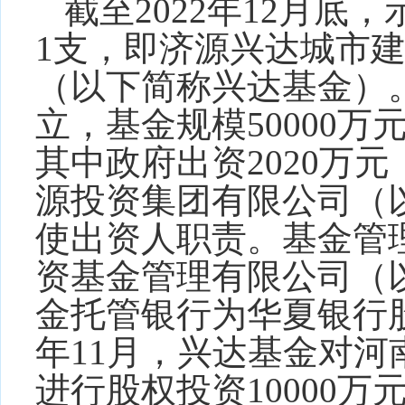
截至
2022
年
12
月底，
1
支，即济源兴达城市
（以下简称兴达基金）
立，基金规模
50000
万
其中政府出资
2020
万元
源投资集团有限公司（
使出资人职责。基金管
资基金管理有限公司（
金托管银行为华夏银行
年
11
月，兴达基金对河
进行股权投资
10000
万