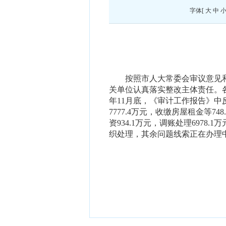
字体[
大
中
按照市人大常委会
审议意见
关单位认真落实整改主体责任。
年
11
月底
，
《审计工作报告》中
7777.4
万元，收缴房屋租金等
748
资
934.1
万元，调账处理
6978.1
万
织处理，其余问题线索正在办理