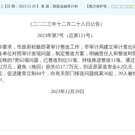
小
] 【日 期：2023-12-29 】 来 源：财政金融审计科 【视力保护色：
（二〇二
三
年
十二
月
二
十
八
日公告）
202
3
年第
7
号（总第
111
号）
和
要求，
市政府积极部署审计整改工作，市审计局建立审计查出
各单位对照审计发现问题，
制定整改方案，明确责任人和整改时
反映的
7
类
62
项问题，已整改到位
51
项、持续推进整改
11
项。通过
.2
万元，避免（挽回）损失
6517.7
万元，归还原渠道资金
4.2
亿元
元，促进建章立制
44
个，向有关部门移送问题线索
30
起，
39
人被
中。
202
3
年
12
月
2
9
日