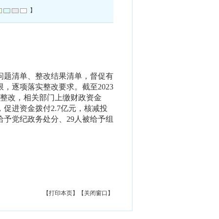
】
问题清单、整改结果清单，督促有
限，
逐项落实整改要求。
截至
2023
整改，相关部门上缴财政资金
，促进资金拨付
2.7
亿元，核减投
给予党纪政务处分、
29
人被给予组
【打印本页】
【关闭窗口】