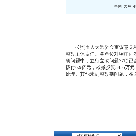
字体[
大
中
按照市人大常委会
审议意见
整改主体责任。
各单位对照审计
项问题中，立行立改问题
37
项已
拨付
6.9
亿元，核减投资
3455
万元
处理。
其他
未到整改期问题，相