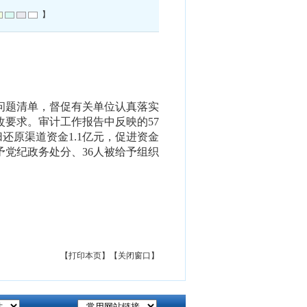
】
问题清单
，督促有关单位认真落实
改要求。
审计
工作报告中反映的
57
归还原渠道资金
1.1
亿元，促进资金
予党纪政务处分、
36
人被给予组织
【打印本页】
【关闭窗口】