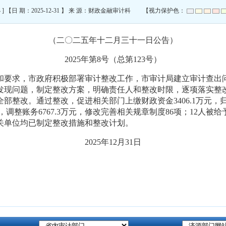
小
] 【日 期：2025-12-31 】 来 源：财政金融审计科 【视力保护色：
（二〇二
五
年
十二
月
三十一
日公告）
202
5
年第
8
号（总第
123
号）
和
要求，
市政府积极部署审计整改工作，
市
审计
局
建立审计查出
发现问题，
制定整改方案，明确责任人和整改时限，
逐项落实整
全部
整改。通过整改，促进相关部门上缴财政资金
3406.1
万元，
，调整账务
6767.3
万元，修改完善相关规章制度
86
项；
12
人被给
关单位均已制定整改措施和整改计划。
202
5
年
12
月
31
日